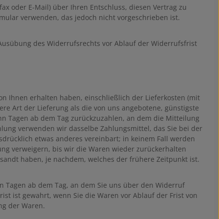
efax oder E-Mail) über Ihren Entschluss, diesen Vertrag zu
mular verwenden, das jedoch nicht vorgeschrieben ist.
 Ausübung des Widerrufsrechts vor Ablauf der Widerrufsfrist
n Ihnen erhalten haben, einschließlich der Lieferkosten (mit
re Art der Lieferung als die von uns angebotene, günstigste
ehn Tagen ab dem Tag zurückzuzahlen, an dem die Mitteilung
hlung verwenden wir dasselbe Zahlungsmittel, das Sie bei der
sdrücklich etwas anderes vereinbart; in keinem Fall werden
ng verweigern, bis wir die Waren wieder zurückerhalten
andt haben, je nachdem, welches der frühere Zeitpunkt ist.
hn Tagen ab dem Tag, an dem Sie uns über den Widerruf
st ist gewahrt, wenn Sie die Waren vor Ablauf der Frist von
ng der Waren.