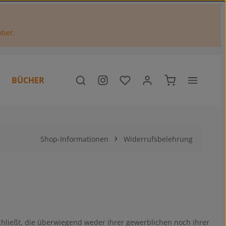
mber.
Du hast 0 Produkte auf dem M
Warenkorb enthä
BÜCHER
Shop-Informationen
Widerrufsbelehrung
chließt, die überwiegend weder ihrer gewerblichen noch ihrer