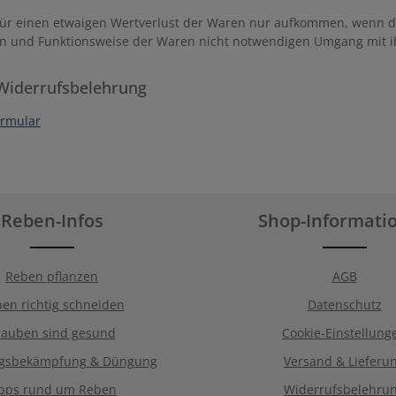
ür einen etwaigen Wertverlust der Waren nur aufkommen, wenn die
n und Funktionsweise der Waren nicht notwendigen Umgang mit i
Widerrufsbelehrung
ormular
Reben-Infos
Shop-Informati
Reben pflanzen
AGB
en richtig schneiden
Datenschutz
rauben sind gesund
Cookie-Einstellung
ngsbekämpfung & Düngung
Versand & Lieferu
ipps rund um Reben
Widerrufsbelehru