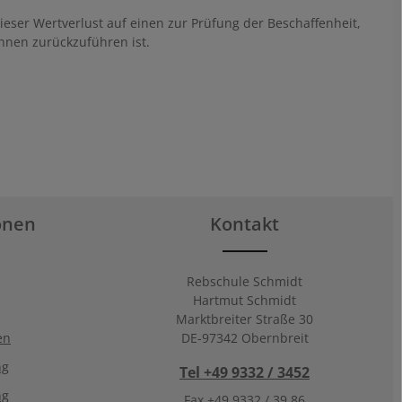
ser Wertverlust auf einen zur Prüfung der Beschaffenheit,
hnen zurückzuführen ist.
onen
Kontakt
Rebschule Schmidt
Hartmut Schmidt
Marktbreiter Straße 30
en
DE-97342 Obernbreit
ng
Tel +49 9332 / 3452
ng
Fax +49 9332 / 39 86