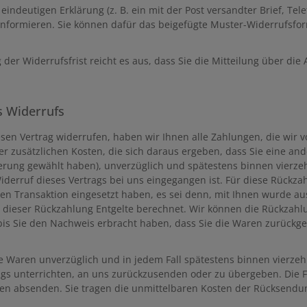
 eindeutigen Erklärung (z. B. ein mit der Post versandter Brief, Tel
informieren. Sie können dafür das beigefügte Muster-Widerrufsfor
der Widerrufsfrist reicht es aus, dass Sie die Mitteilung über die
s Widerrufs
sen Vertrag widerrufen, haben wir Ihnen alle Zahlungen, die wir vo
 zusätzlichen Kosten, die sich daraus ergeben, dass Sie eine ande
erung gewählt haben), unverzüglich und spätestens binnen vierz
iderruf dieses Vertrags bei uns eingegangen ist. Für diese Rückza
en Transaktion eingesetzt haben, es sei denn, mit Ihnen wurde au
dieser Rückzahlung Entgelte berechnet. Wir können die Rückzahlu
is Sie den Nachweis erbracht haben, dass Sie die Waren zurückges
e Waren unverzüglich und in jedem Fall spätestens binnen vierze
ags unterrichten, an uns zurückzusenden oder zu übergeben. Die Fri
en absenden. Sie tragen die unmittelbaren Kosten der Rücksendu