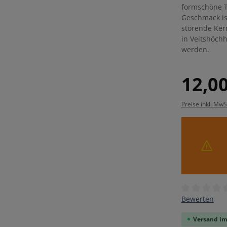
formschöne T
Geschmack is
störende Ker
in Veitshöch
werden.
Regulärer Pre
12,00
Preise inkl. MwS
Durchschnitt
Bewerten
Versand im