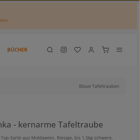
mber.
Du hast 0 Produkte auf dem M
Warenkorb enthä
BÜCHER
Blaue Tafeltrauben
nka - kernarme Tafeltraube
Top-Sorte aus Moldawien. Riesige, bis 1,5kg schwere,