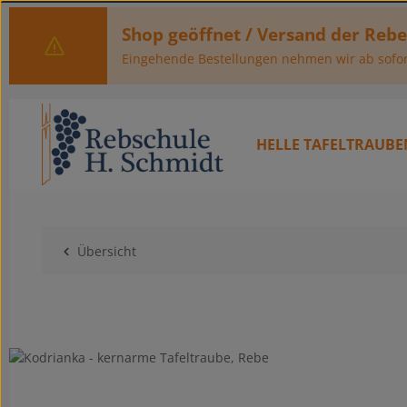
um Hauptinhalt springen
Zur Hauptnavigation springen
Shop geöffnet / Versand der Reb
Eingehende Bestellungen nehmen wir ab sofor
HELLE TAFELTRAUBE
Übersicht
Bildergalerie überspringen