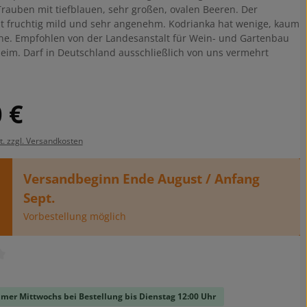
rauben mit tiefblauen, sehr großen, ovalen Beeren. Der
t fruchtig mild und sehr angenehm. Kodrianka hat wenige, kaum
ne. Empfohlen von der Landesanstalt für Wein- und Gartenbau
heim. Darf in Deutschland ausschließlich von uns vermehrt
is:
 €
t. zzgl. Versandkosten
Versandbeginn Ende August / Anfang
Sept.
Vorbestellung möglich
liche Bewertung von 0 von 5 Sternen
mer Mittwochs bei Bestellung bis Dienstag 12:00 Uhr