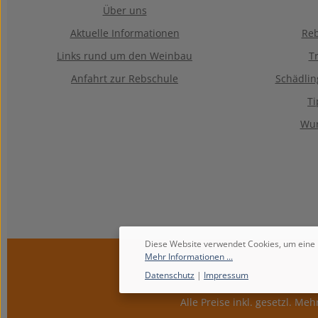
Über uns
Aktuelle Informationen
Reb
Links rund um den Weinbau
T
Anfahrt zur Rebschule
Schädli
T
Wur
Diese Website verwendet Cookies, um eine 
Mehr Informationen ...
Datenschutz
|
Impressum
Alle Preise inkl. gesetzl. Me