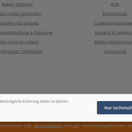
Reben pflanzen
AGB
en richtig schneiden
Datenschutz
rauben sind gesund
Cookie-Einstellung
ngsbekämpfung & Düngung
Versand & Lieferu
ipps rund um Reben
Widerrufsbelehru
zelnackte Tafelreben
Impressum
bestmögliche Erfahrung bieten zu können.
Nur technisc
hrwertsteuer zzgl.
Versandkosten
und ggf. Nachnahmegebühren, we