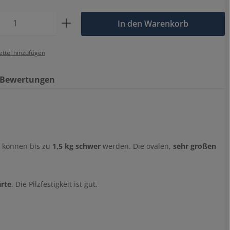
 Anzahl: Gib den gewünschten Wert ein o
In den Warenkorb
ttel hinzufügen
Bewertungen
 können bis zu
1,5 kg schwer
werden. Die ovalen,
sehr großen
ärte
. Die Pilzfestigkeit ist gut.