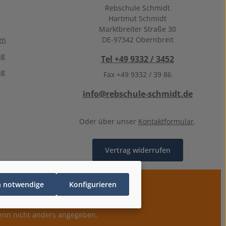
Rebschule Schmidt
Hartmut Schmidt
Marktbreiter Straße 30
en
DE-97342 Obernbreit
ng
Tel +49 9332 / 3452
ng
Fax +49 9332 / 39 86
info@rebschule-schmidt.de
Oder über unser
Kontaktformular
.
Vertrag widerrufen
h notwendige
Konfigurieren
nn nicht anders angegeben.