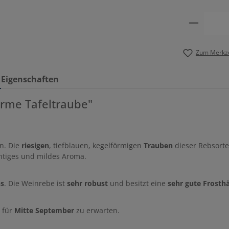
Produkt
Zum Merkze
Eigenschaften
arme Tafeltraube"
n. Die
riesigen
, tiefblauen, kegelförmigen
Trauben
dieser Rebsorte
htiges und mildes Aroma.
hs
. Die Weinrebe ist
sehr robust
und besitzt eine
sehr gute Frosth
 für
Mitte September
zu erwarten.