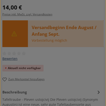
Regulärer Preis:
14,00 €
Preise inkl. MwSt. zzgl. Versandkosten
Versandbeginn Ende August /
Anfang Sept.
Vorbestellung möglich
Durchschnittliche Bewertung von 0 von 5 Sternen
Bewerten
Aktuell nicht verfügbar
Zum Merkzettel hinzufügen
Beschreibung
Tafeltraube - Pleven ustojcivij Die Pleven ustojcivij (Synonym
Augustin) ist eine neue, sehr gute Tafeltaubensorte aus