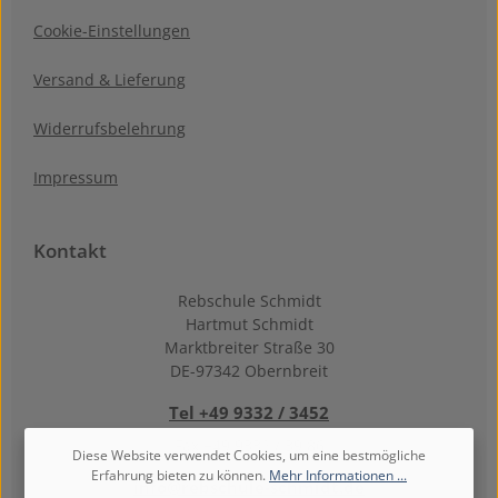
Cookie-Einstellungen
Versand & Lieferung
Widerrufsbelehrung
Impressum
Kontakt
Rebschule Schmidt
Hartmut Schmidt
Marktbreiter Straße 30
DE-97342 Obernbreit
Tel +49 9332 / 3452
Fax +49 9332 / 39 86
Diese Website verwendet Cookies, um eine bestmögliche
Erfahrung bieten zu können.
Mehr Informationen ...
info@rebschule-schmidt.de