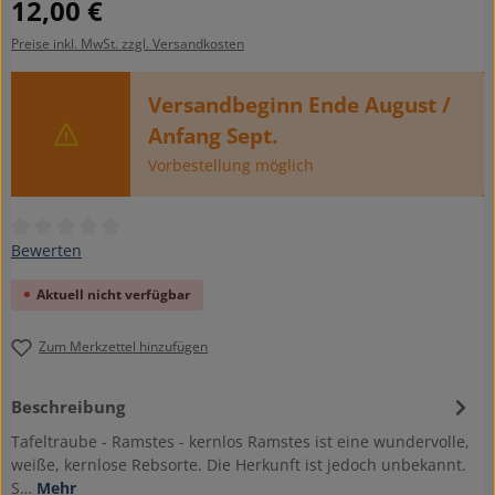
Regulärer Preis:
12,00 €
Preise inkl. MwSt. zzgl. Versandkosten
Versandbeginn Ende August /
Anfang Sept.
Vorbestellung möglich
Durchschnittliche Bewertung von 0 von 5 Sternen
Bewerten
Aktuell nicht verfügbar
Zum Merkzettel hinzufügen
Beschreibung
Tafeltraube - Ramstes - kernlos Ramstes ist eine wundervolle,
weiße, kernlose Rebsorte. Die Herkunft ist jedoch unbekannt.
S…
Mehr