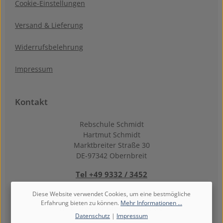
Cookie-Einstellungen
Versand & Lieferung
Widerrufsbelehrung
Impressum
Kontakt
Rebschule Schmidt
Hartmut Schmidt
Marktbreiter Straße 30
DE-97342 Obernbreit
Tel +49 9332 / 3452
Fax +49 9332 / 39 86
Diese Website verwendet Cookies, um eine bestmögliche
Erfahrung bieten zu können.
Mehr Informationen ...
info@rebschule-schmidt.de
Datenschutz
|
Impressum