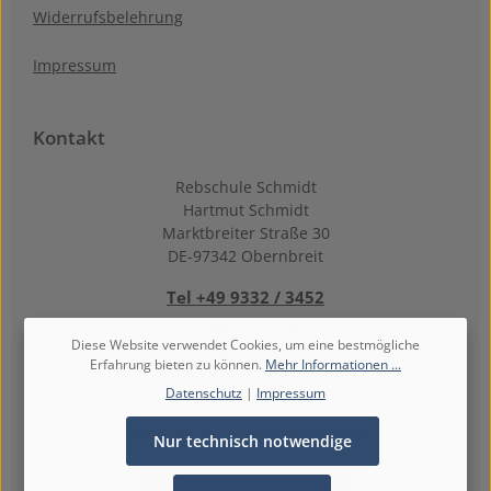
Widerrufsbelehrung
Impressum
Kontakt
Rebschule Schmidt
Hartmut Schmidt
Marktbreiter Straße 30
DE-97342 Obernbreit
Tel +49 9332 / 3452
Fax +49 9332 / 39 86
Diese Website verwendet Cookies, um eine bestmögliche
Erfahrung bieten zu können.
Mehr Informationen ...
info@rebschule-schmidt.de
Datenschutz
|
Impressum
Oder über unser
Kontaktformular
.
Nur technisch notwendige