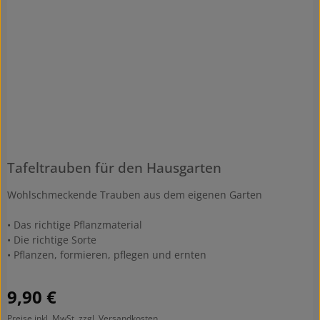
Tafeltrauben für den Hausgarten
Wohlschmeckende Trauben aus dem eigenen Garten
• Das richtige Pflanzmaterial
• Die richtige Sorte
• Pflanzen, formieren, pflegen und ernten
Regulärer Preis:
9,90 €
Preise inkl. MwSt. zzgl. Versandkosten